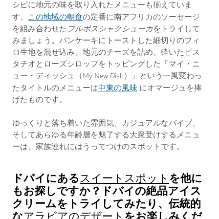
シピに地元の味を取り入れたメニューも揃えていま
この地域の朝食
す。
の定番に南アフリカのソーセージ
を組み合わせた
ブルボスシャクシューカ
をトライして
みましょう。パンケーキにトーストした細切りのフィ
ロ生地を混ぜ込み、地元のチーズを詰め、砕いたピス
タチオと
ローズシロップ
をトッピングした「マイ・ニ
ュー・ディッシュ（My New Dish）」という一風変わっ
中東の風味
たタイトルのメニューは
にオマージュを捧
げたものです。
ゆっくりと落ち着いた雰囲気、カジュアルなバイブ、
そしてあらゆる年齢層を魅了する大衆受けするメニュ
ーは、家族連れにはうってつけのスポットです。
ドバイにある
を他に
スイートスポット
もお探しですか
？ドバイの絶品
アイス
クリーム
をトライしてみたり、伝統的
な
をお楽しみくだ
アラビアのデザート