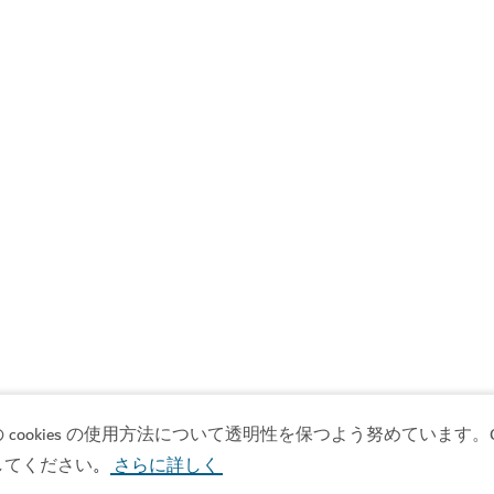
okies の使用方法について透明性を保つよう努めています。Co
#
レバノン料理
#
ミシュランガイド
してください
さらに詳しく
。