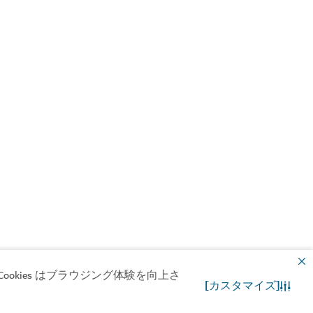
okies はブラウジング体験を向上さ
#
ビブグルマン
[カスタマイズ]
お問合わせ先
WhatsApp チャット