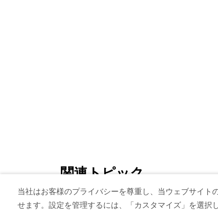
関連トピック
当社はお客様のプライバシーを尊重し、当ウェブサイトの co
#
食べ物 & 飲み物
#
レストラン
せます。設定を管理するには、「カスタマイズ」を選択