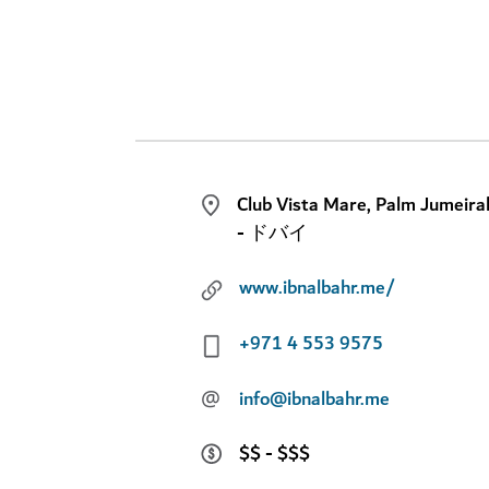
Club Vista Mare, Palm Jumeira
- ドバイ
www.ibnalbahr.me/
+971 4 553 9575
@
info@ibnalbahr.me
$$ - $$$