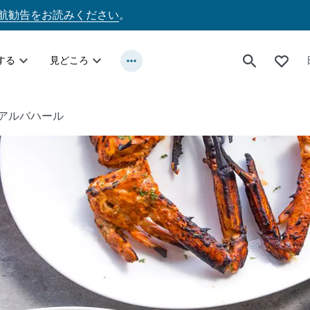
航勧告をお読みください
。
する
見どころ
アルバハール