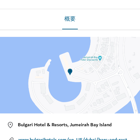
概要
Bulgari Hotel & Resorts, Jumeirah Bay Island
www.bulgarihotels.com/en_US/dubai/bars-and-restaurants/il-ristorante-niko-romito