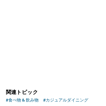
名所 & アトラクション
スキー・ドバイ
ドバイで雪にまみれて遊び、スキーを楽しもう
11,109
レビュー
関連トピック
#
食べ物 & 飲み物
#
カジュアルダイニング