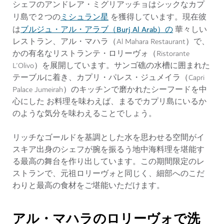
シェフのアンドレア・ミグリアッチョはシックなカプ
ミシュラン星
リ島で２つの
を獲得しています。現在彼
ブルジュ・アル・アラブ（Burj Al Arab）の
は
華々しい
レストラン、アル・マハラ（Al Mahara Restaurant）で、
かの有名なリストランテ・ロリーヴォ（Ristorante
L'Olivo）を展開しています。サンゴ礁の水槽に囲まれた
テーブルに着き、カプリ・パレス・ジュメイラ（Capri
Palace Jumeirah）のキッチンで磨かれたシーフードを中
心にした お料理を味わえば、まるでカプリ島にいるか
のような気分を味わえることでしょう。
リッチなゴールドを基調とした水を思わせる空間がイ
スキア出身のシェフが腕を振るう地中海料理を堪能す
る最高の舞台を作り出しています。この期間限定のレ
ストランで、元祖ロリーヴォと同じく、細部へのこだ
わりと最高の食材をご堪能いただけます。
アル・マハラのロリーヴォで洗