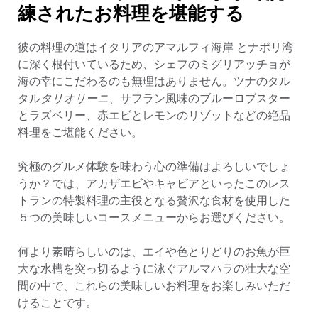
練されたお料理を堪能する
彼の料理の道はイタリアのアマルフィ海岸 とナポリ湾
に深く根付いているため、シェフのミグリアッチョが
海の幸にこだわるのも無理はありません。ツナのタル
タル
タリオリーニ
、サフラン風味のブルーロブスター
とラズベリー、赤エビとレモンのリゾットなどの絶品
料理をご堪能ください。
究極のグルメ体験を味わう心の準備はよろしいでしょ
うか？では、アカザエビやキャビアといったこのレス
トランの特製料理の主役となる贅沢な食材を使用した
５つの美味しいコースメニューからお選びください。
何より素晴らしいのは、エイや色とりどりのお魚が巨
大な水槽を突っ切るように泳ぐアルマハラの壮大な空
間の中で、これらの美味しいお料理をお楽しみいただ
けることです。