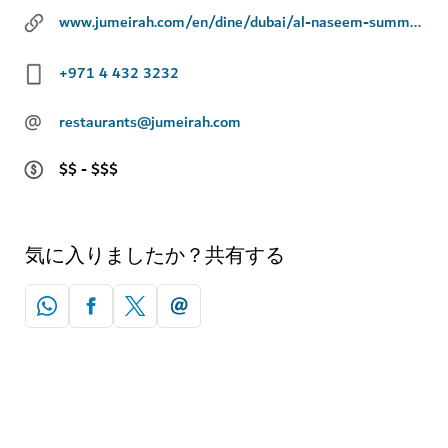
www.jumeirah.com/en/dine/dubai/al-naseem-summersalt
+971 4 432 3232
@
restaurants@jumeirah.com
$$ - $$$
気に入りましたか？共有する