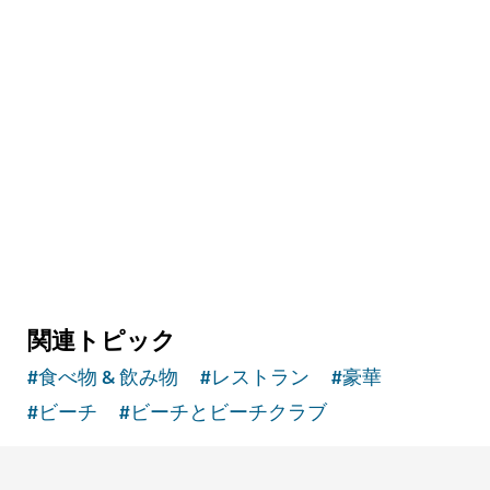
バルーン・アドベンチャー（Balloon
Adventures)
熱気球のアドベンチャーに参加して砂丘の上空
へ舞い上がろう
1,160
レビュー
関連トピック
#
食べ物 & 飲み物
#
レストラン
#
豪華
#
ビーチ
#
ビーチとビーチクラブ