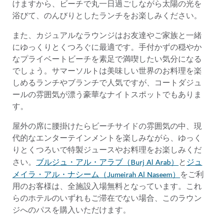
けますから、ビーチで丸一日過ごしながら太陽の光を
浴びて、のんびりとしたランチをお楽しみください。
また、カジュアルなラウンジはお友達やご家族と一緒
にゆっくりとくつろぐに最適です。手付かずの穏やか
なプライベートビーチを素足で満喫したい気分になる
でしょう。サマーソルトは美味しい世界のお料理を楽
しめるランチやブランチで人気ですが、コートダジュ
ールの雰囲気が漂う豪華なナイトスポットでもありま
す。
屋外の席に腰掛けたらビーチサイドの雰囲気の中、現
代的なエンターテインメントを楽しみながら、ゆっく
りとくつろいで特製ジュースやお料理をお楽しみくだ
ブルジュ・アル・アラブ（Burj Al Arab）
ジュ
さい。
と
メイラ・アル・ナシーム（Jumeirah Al Naseem）
をご利
用のお客様は、全施設入場無料となっています。これ
らのホテルのいずれもご滞在でない場合、このラウン
ジへのパスを購入いただけます。