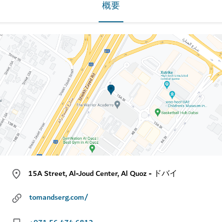
概要
15A Street, Al-Joud Center, Al Quoz - ドバイ
tomandserg.com/