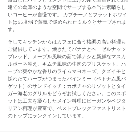
露出したパイプとセメント仕上げの床で装飾された2階
建ての倉庫のような空間でサーブする本当に素晴らし
いコーヒーが自慢です。 カプチーノとフラットホワイ
トは65度弱で蒸気で暖められたミルクとサーブされま
す。
そしてキッチンからはカフェに合う格調の高い料理も
ご提供しています。焼きたてバナナとヘーゼルナッツ
ブレッド、メープル風味の茹で洋ナシと新鮮なマスカ
ルポーネ添え、キムチ風味の牛肉のブリスケット、ハ
ーブの爽やかな香りのライムマヨネーズ、クズイモと
採れたてハーブがつまったバインミー（ベトナム風バ
ゲット）のサンドイッチ；カボチャのリゾットとタイ
ガー海老のグリルをどうぞお試しください。このスポ
ットは工夫を凝らしたメイン料理にビーガンやベジタ
リアン料理が豊富で、ベストブレックファストリスト
のトップにランクインしています。