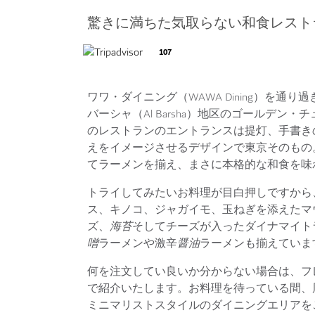
驚きに満ちた気取らない和食レスト
107
ワワ・ダイニング（WAWA Dining）を
バーシャ（Al Barsha）地区のゴールデン・チュー
のレストランのエントランスは提灯、手書き
えをイメージさせるデザインで東京そのもの
てラーメンを揃え、まさに本格的な和食を味
トライしてみたいお料理が目白押しですから
ス、キノコ、ジャガイモ、玉ねぎを添えたマ
ズ、
海苔
そしてチーズが入ったダイナマイト
噌
ラーメンや激辛
醤油
ラーメンも揃えていま
何を注文してい良いか分からない場合は、フ
で紹介いたします。お料理を待っている間、
ミニマリストスタイルのダイニングエリアを