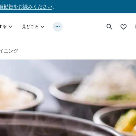
航勧告をお読みください
。
する
見どころ
イニング