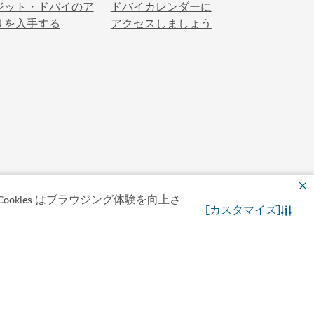
okies はブラウジング体験を向上さ
[カスタマイズ]
・ザビール
お問合わせ先
WhatsApp チャット
ゾート
$$$$