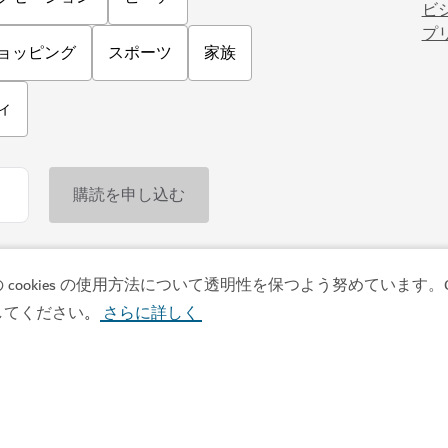
okies の使用方法について透明性を保つよう努めています。Co
ホテル＆宿泊施設
してください
さらに詳しく
クリニーク・ラ・プ
。
ワン＆オンリー・ワン
ドバイの中心にある都会派リ
用3階建てスペース
473
レビュー