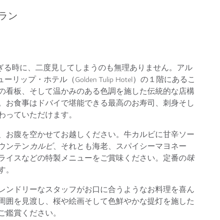
ラン
通り過ぎる時に、二度見してしまうのも無理ありません。アル
リップ・ホテル（Golden Tulip Hotel）の１階にあるこ
の看板、そして温かみのある色調を施した伝統的な店構
。お食事はドバイで堪能できる最高のお寿司、刺身そし
わっていただけます。
、お腹を空かせてお越しください。牛カルビに甘辛ソー
ウンテン
カルビ
、それとも海老、スパイシーマヨネー
ライスなどの特製メニューをご賞味ください。定番の
味
す。
レンドリーなスタッフがお口に合うようなお料理を喜ん
周囲を見渡し、桜や絵画そして色鮮やかな提灯を施した
ご鑑賞ください。