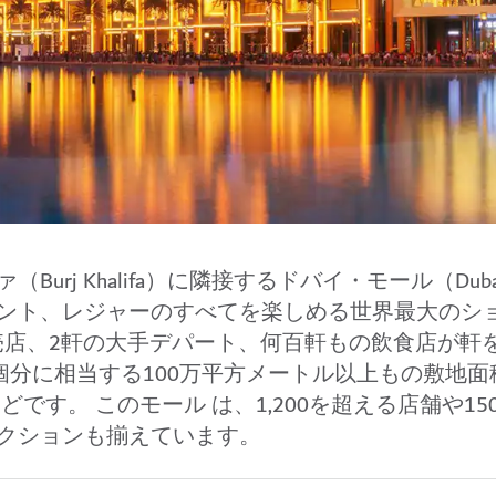
j Khalifa）に隣接するドバイ・モール（Dubai 
ント、レジャーのすべてを楽しめる世界最大のシ
小売店、2軒の大手デパート、何百軒もの飲食店が軒
個分に相当する100万平方メートル以上もの敷地面
です。 このモール は、1,200を超える店舗や15
クションも揃えています。