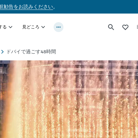
航勧告をお読みください
。
する
見どころ
ドバイで過ごす48時間