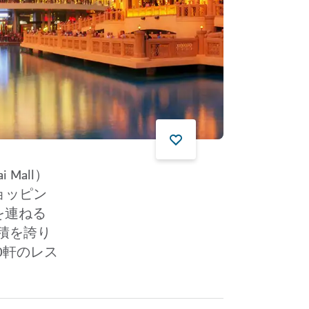
Mall）
ョッピン
を連ねる
積を誇り
0軒のレス