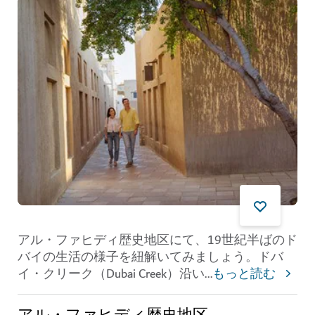
アル・ファヒディ歴史地区にて、19世紀半ばのド
バイの生活の様子を紐解いてみましょう。ドバ
イ・クリーク（Dubai Creek）沿い
...
もっと読む