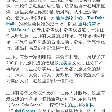
目标之一。走出课堂，迪拜还有各种活动可以尝
试，无论你是狂热的运动迷，还是热衷于在周末锻
炼，这里总会让你感到酣畅淋漓。从水上运动中
心、健身房和瑜伽馆，到
迪拜购物中心（The Dubai
Mall）
的奥运会标准的溜冰场，以及
迪拜滑雪场
（Ski Dubai）
的专用滑雪板和滑雪板坡道，一定让
你大呼过瘾！迪拜有大量的足球场、篮球场和网球
场。如果你喜欢刺激的冒险活动，滑索、热气球旅
行、跑酷和高空跳伞都值得一试。
迪拜拥有数千家咖啡馆、美食车和餐厅，展现了其
200多个民族打造的璀璨
多元美食文化
，让众口不
再难调，而且经济实惠，呈现出各民族文化的魅
力。清真、素食、纯素、无麸质、肉食或鱼素饮食
习惯的人群，在这里都能一饱口福。
迪拜有各色文化表现形式，让你大开眼界。这里有
最先进的体育场，包括全新的可口可乐体育场
（Coca-Cola Arena）、惊艳绝伦的
迪拜歌剧院
（Dubai Opera）
以及多处当地休闲场所，因此，国