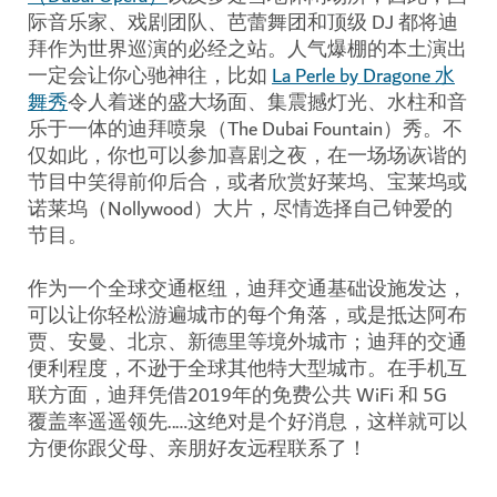
际音乐家、戏剧团队、芭蕾舞团和顶级 DJ 都将迪
拜作为世界巡演的必经之站。人气爆棚的本土演出
一定会让你心驰神往，比如
La Perle by Dragone 水
舞秀
令人着迷的盛大场面、集震撼灯光、水柱和音
乐于一体的迪拜喷泉（The Dubai Fountain）秀。不
仅如此，你也可以参加喜剧之夜，在一场场诙谐的
节目中笑得前仰后合，或者欣赏好莱坞、宝莱坞或
诺莱坞（Nollywood）大片，尽情选择自己钟爱的
节目。
作为一个全球交通枢纽，迪拜交通基础设施发达，
可以让你轻松游遍城市的每个角落，或是抵达阿布
贾、安曼、北京、新德里等境外城市；迪拜的交通
便利程度，不逊于全球其他特大型城市。在手机互
联方面，迪拜凭借2019年的免费公共 WiFi 和 5G
覆盖率遥遥领先..…这绝对是个好消息，这样就可以
方便你跟父母、亲朋好友远程联系了！