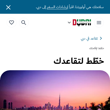
سلامتك هي أولويتنا. اقرأ
إرشادات السفر
إلى دبي.
تقاعد في دبي
خطّط لإقامتك
خطّط لتقاعدك