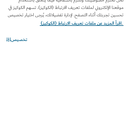
موقعنا الإلكتروني لملفات تعريف الارتباط (الكوكيز). تسهم الكوكيز في
خطّط لتقاعدك
تحسين تجربتك أثناء التصفح. لإدارة تفضيلاتك، يُرجى اختيار تخصيص
.
اقرأ المزيد عن ملفات تعريف الارتباط (الكوكيز)
لمَ التقاعد في دبي
تخصيص
المواقع ذات الصلة
المواقع ذات الصلة
شروط الاستخدام
سياسة الخصوصية
إشعار الكوكيز
الخيارات والتفضيلات الخاصة
بملفات "الكوكيز"
خريطة الموقع
حقوق النشر محفوظة © 2026. تتم صيانة هذا الموقع بواسطة دائرة
الاقتصاد والسياحة بدبي.
تمّ آخر تحديث للموقع في [2026/08/09]