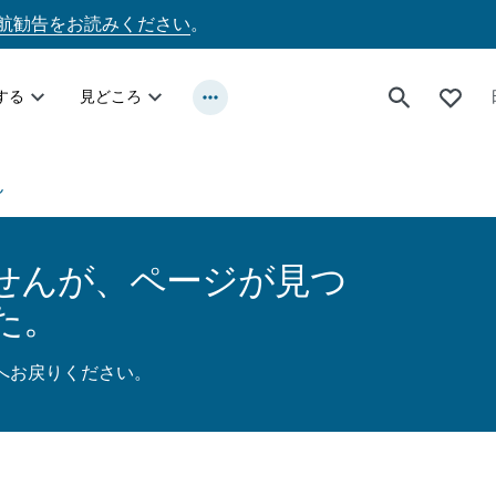
航勧告をお読みください
。
する
見どころ
ん
せんが、ページが見つ
た。
ジへお戻りください。