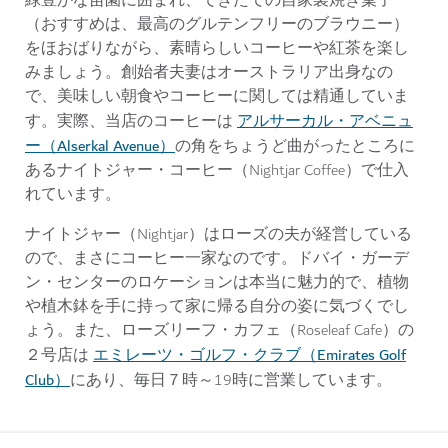
緑豊かな苗園に囲まれ、できたての自家製焼き菓子
（おすすめは、最高のグルテンフリーのブラウニー）
をほおばりながら、素晴らしいコーヒーや紅茶を楽し
みましょう。創始者夫妻はオーストラリア出身なの
で、美味しい朝食やコーヒーに関しては精通していま
アルサーカル・アベニュ
す。実際、当店のコーヒーは
ー（Alserkal Avenue）
の角をちょうど曲がったところに
あるナイトジャー・コーヒー（Nightjar Coffee）で仕入
れています。
ナイトジャー（Nightjar）はローズの夫が経営している
ので、まさにコーヒー一家なのです。ドバイ・ガーデ
ン・センターのロケーションは本当に魅力的で、植物
や植木鉢を手に持って家に帰る自分の姿に気づくでし
ょう。また、ローズリーフ・カフェ（Roseleaf Cafe）の
エミレーツ・ゴルフ・クラブ（Emirates Golf
２号店は
Club）
にあり、毎日７時～19時に営業しています。