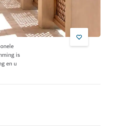
ionele
mming is
ng en u