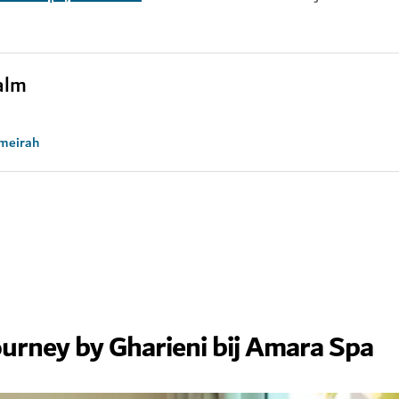
alm
umeirah
urney by Gharieni bij Amara Spa