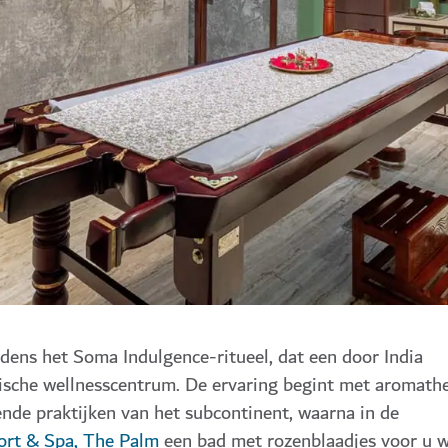
jdens het Soma Indulgence-ritueel, dat een door India
stische wellnesscentrum. De ervaring begint met aromath
lende praktijken van het subcontinent, waarna in de
sort & Spa, The Palm
een bad met rozenblaadjes voor u 