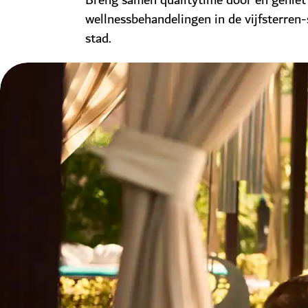
Breng samen qualitytime door en geniet
wellnessbehandelingen in de vijfsterren-
stad.