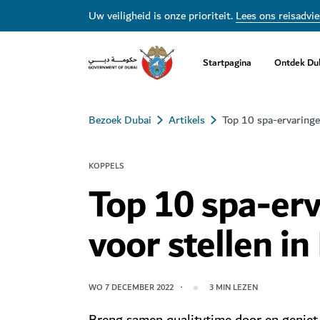
Uw veiligheid is onze prioriteit.
Lees ons reisadvie
Startpagina
Ontdek Du
Bezoek Dubai
Artikels
Top 10 spa-ervaringe
KOPPELS
Top 10 spa-er
voor stellen in
WO 7 DECEMBER 2022
3
MIN LEZEN