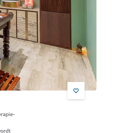
erapie-
wordt