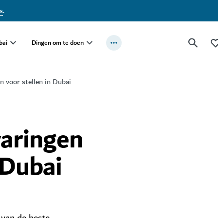
s
.
bai
Dingen om te doen
n voor stellen in Dubai
varingen
 Dubai