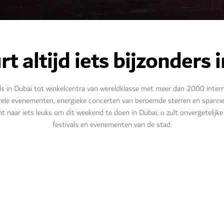
t altijd iets bijzonders 
ls in Dubai tot winkelcentra van wereldklasse met meer dan 2000 interna
turele evenementen, energieke concerten van beroemde sterren en spannen
nt naar iets leuks om dit weekend te doen in Dubai, u zult onvergetelij
festivals en evenementen van de stad.