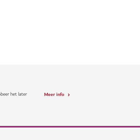
e hele stad
De beste loterij
nt zien en welke
Win het hele jaar door g
rnemen.
Festivals and Retail Est
Meer informatie