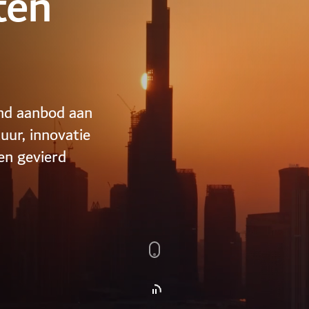
ten
end aanbod aan
uur, innovatie
en gevierd