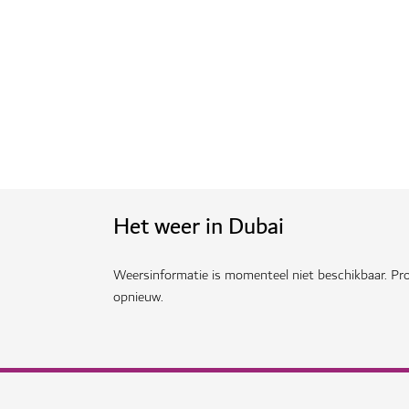
Zie Modesh en Dana in d
Ontdek waar u dit dynamische duo ku
avonturen jullie samen kunnen onde