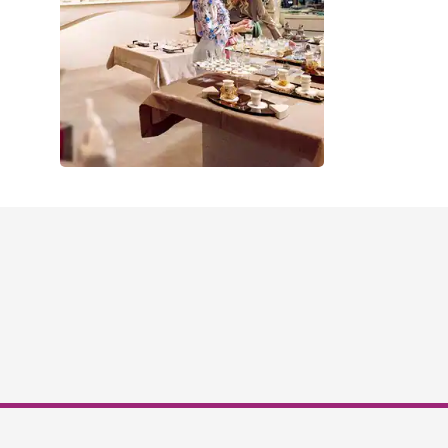
en in Dubai
eweldige prijzen bij het Dubai
ablishment (DFRE).