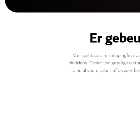
Er gebeur
Van spectaculaire shoppingfestiva
eindeloos. Geniet van gezellige cul
u nu al vooruitplant of op zoek be