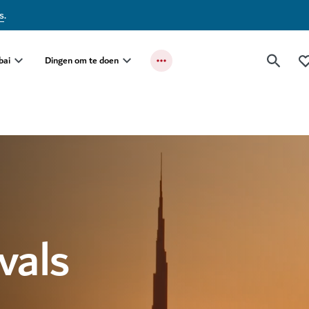
s
.
bai
Dingen om te doen
ivals