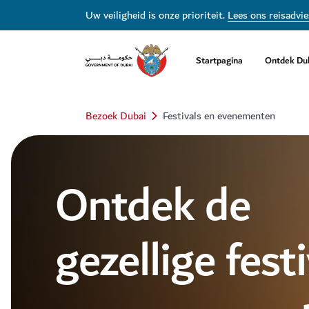
Uw veiligheid is onze prioriteit.
Lees ons reisadvie
Startpagina
Ontdek Du
Bezoek Dubai
Festivals en evenementen
Ontdek de
gezellige fest