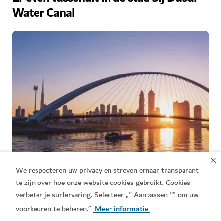
Water Canal
We respecteren uw privacy en streven ernaar transparant
te zijn over hoe onze website cookies gebruikt. Cookies
Vaar richting Dubai’s nieuwste – en waarschijnlijk
verbeter je surfervaring. Selecteer „" Aanpassen "” om uw
meest ambitieuze projecten tot nog toe – het Dubai
voorkeuren te beheren.”
Meer informatie
Water Canal. De waterwegen str
...
Meer informatie