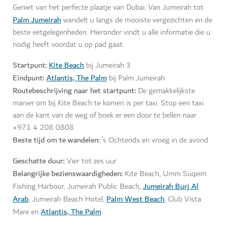
Geniet van het perfecte plaatje van Dubai. Van Jumeirah tot
Palm Jumeirah
wandelt u langs de mooiste vergezichten en de
beste eetgelegenheden. Hieronder vindt u alle informatie die u
nodig heeft voordat u op pad gaat.
Startpunt:
Kite Beach
bij Jumeirah 3
Eindpunt:
Atlantis, The Palm
bij Palm Jumeirah
Routebeschrijving naar het startpunt:
De gemakkelijkste
manier om bij Kite Beach te komen is per taxi. Stop een taxi
aan de kant van de weg of boek er een door te bellen naar
+971 4 208 0808
Beste tijd om te wandelen:
’s Ochtends en vroeg in de avond
Geschatte duur:
Vier tot zes uur
Belangrijke bezienswaardigheden:
Kite Beach, Umm Suqeim
Jumeirah Burj Al
Fishing Harbour, Jumeirah Public Beach,
Arab
Palm West Beach
, Jumeirah Beach Hotel,
, Club Vista
Atlantis, The Palm
Mare en