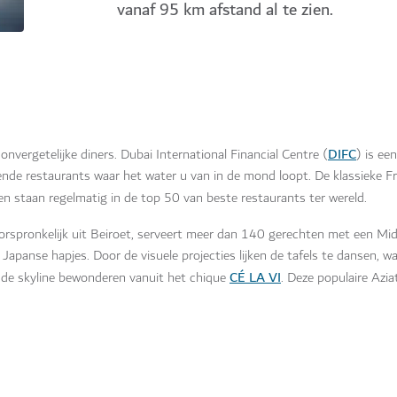
vanaf 95 km afstand al te zien.
DIFC
onvergetelijke diners. Dubai International Financial Centre (
) is ee
kende restaurants waar het water u van in de mond loopt. De klassieke F
t en staan regelmatig in de top 50 van beste restaurants ter wereld.
orspronkelijk uit Beiroet, serveert meer dan 140 gerechten met een Mid
Japanse hapjes. Door de visuele projecties lijken de tafels te dansen, w
CÉ LA VI
nde skyline bewonderen vanuit het chique
. Deze populaire Azia