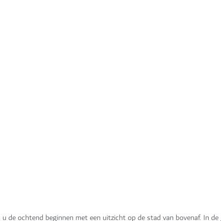
IN DE FASHION AVENUE VAN DE DUBAI MALL
 u de ochtend beginnen met een uitzicht op de stad van bovenaf. In de