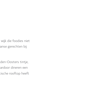
n wijk die foodies niet
ranse gerechten bij
den-Oosters tintje,
aardoor dineren een
tische rooftop heeft