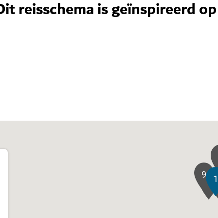
Dit reisschema is geïnspireerd o
9
1
3