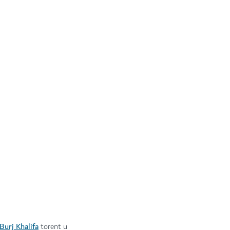
Burj Khalifa
torent u