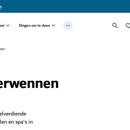
s
.
bai
Dingen om te doen
nen
verwennen
elverdiende
len en spa's in