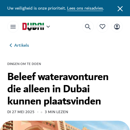
Uw veiligheid is onze prioriteit.
Lees ons reisadvies
.
Artikels
DINGEN OM TE DOEN
Beleef wateravonturen
die alleen in Dubai
kunnen plaatsvinden
DI 27 MEI 2025
3
MIN LEZEN