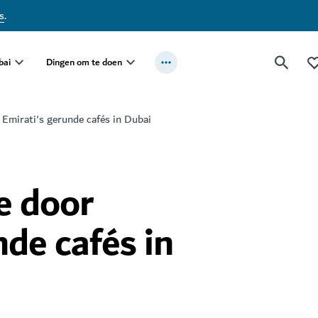
s
.
bai
Dingen om te doen
 Emirati's gerunde cafés in Dubai
e door
nde cafés in