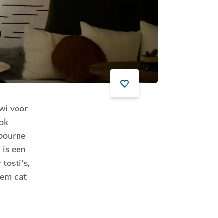
wi voor
ook
lbourne
 is een
tosti's,
dem dat