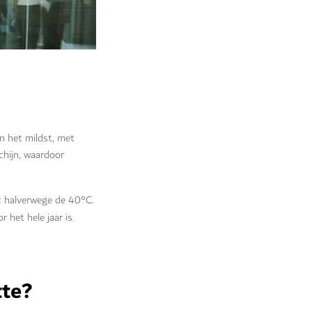
jn het mildst, met
hijn, waardoor
t halverwege de 40°C.
 het hele jaar is.
tte?