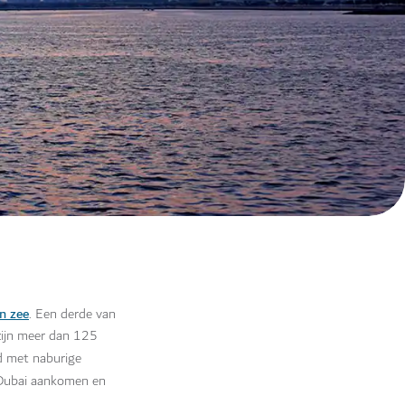
en zee
. Een derde van
zijn meer dan 125
d met naburige
 Dubai aankomen en