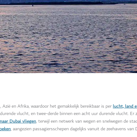
lucht, land 
, Azië en Afrika, waardoor het gemakkelijk bereikbaar is per
r durende vlucht, en twee-derde binnen een acht uur durende vlucht. Er 
naar Dubai vliegen
, terwijl een netwerk van wegen en snelwegen de sta
boeken
, aangezien passagiersschepen dagelijks vanuit de zeehavens van