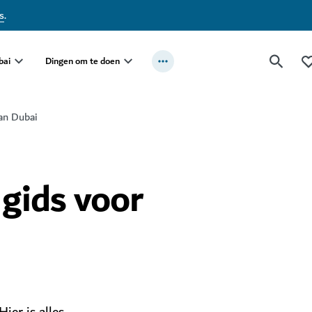
s
.
bai
Dingen om te doen
van Dubai
 gids voor