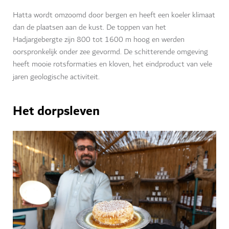
Hatta wordt omzoomd door bergen en heeft een koeler klimaat
dan de plaatsen aan de kust. De toppen van het
Hadjargebergte zijn 800 tot 1600 m hoog en werden
oorspronkelijk onder zee gevormd. De schitterende omgeving
heeft mooie rotsformaties en kloven, het eindproduct van vele
jaren geologische activiteit.
Het dorpsleven