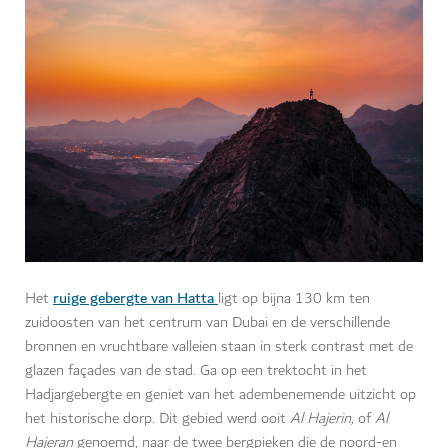
ruige gebergte van Hatta
Het
ligt op bijna 130 km ten
zuidoosten van het centrum van Dubai en de verschillende
bronnen en vruchtbare valleien staan in sterk contrast met de
glazen façades van de stad. Ga op een trektocht in het
Hadjargebergte en geniet van het adembenemende uitzicht op
het historische dorp. Dit gebied werd ooit
Al Hajerin,
of
Al
Hajeran
genoemd, naar de twee bergpieken die de noord-en