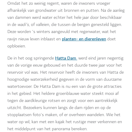
Omdat het zo weinig regent, waren de inwoners vroeger
afhankelijk van grondwater uit bronnen en putten. Na de aanleg
van dammen werd water echter het hele jaar door beschikbaar
in de
wadi's
, of valleien, die tussen de bergen genesteld liggen.
Deze worden 's winters aangevuld met regenwater, wat het
planten- en dierenleven
ravijn nieuw leven inblaast en
doet
opbloeien.
Hatta Dam
De in het oog springende
werd eind jaren negentig
van de vorige eeuw gebouwd en het duurde twee jaar voor het
reservoir vol was. Het reservoir heeft de inwoners van Hatta de
hoognodige waterzekerheid gegeven in de vorm van duurzame
watertoevoer. De Hatta Dam is nu een van de grote attracties
in het gebied. Het heldere groenblauwe water steekt mooi af
tegen de aardkleurige rotsen en zorgt voor een aantrekkelijk
uitzicht. Bezoekers kunnen langs de dam rijden en op de
stopplaatsen foto's maken, of er overheen wandelen. Wie het
water op wil, kan met een kajak het rustige meer verkennen en
het middelpunt van het panorama bereiken.