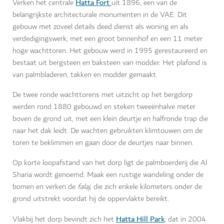
Hatta Fort
Verken het centrale
uit 1896, een van de
belangrijkste architecturale monumenten in de VAE. Dit
gebouw met zoveel details deed dienst als woning en als
verdedigingswerk, met een groot binnenhof en een 11 meter
hoge wachttoren. Het gebouw werd in 1995 gerestaureerd en
bestaat uit bergsteen en baksteen van modder. Het plafond is
van palmbladeren, takken en modder gemaakt.
De twee ronde wachttorens met uitzicht op het bergdorp
werden rond 1880 gebouwd en steken tweeënhalve meter
boven de grond uit, met een klein deurtje en halfronde trap die
naar het dak leidt. De wachten gebruikten klimtouwen om de
toren te beklimmen en gaan door de deurtjes naar binnen.
Op korte loopafstand van het dorp ligt de palmboerderij die Al
Sharia wordt genoemd. Maak een rustige wandeling onder de
bomen en verken de
falaj
, die zich enkele kilometers onder de
grond uitstrekt voordat hij de oppervlakte bereikt.
Hatta Hill Park
Vlakbij het dorp bevindt zich het
, dat in 2004