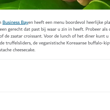
in
Business Bay
en heeft een menu boordevol heerlijke pl
en gerecht dat past bij waar u zin in heeft. Probeer als 
f de zaatar croissant. Voor de lunch of het diner kunt u 
e truffelsliders, de veganistische Koreaanse buffalo-kip
istache cheesecake.