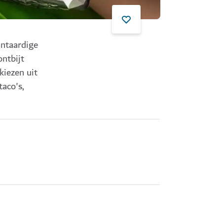
antaardige
ontbijt
kiezen uit
taco's,