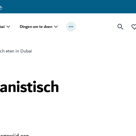
s
.
bai
Dingen om te doen
sch eten in Dubai
anistisch