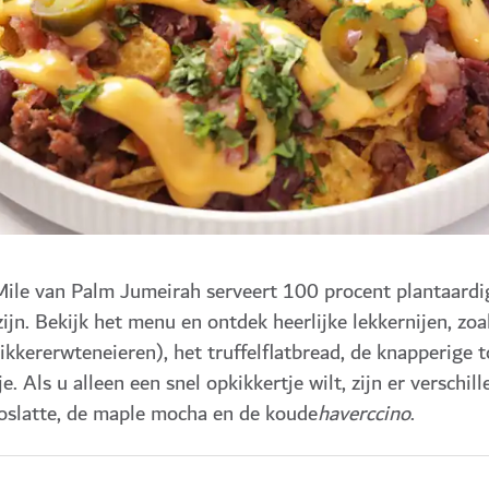
Mile van Palm Jumeirah serveert 100 procent plantaardi
ijn. Bekijk het menu en ontdek heerlijke lekkernijen, zo
kererwteneieren), het truffelflatbread, de knapperige 
e. Als u alleen een snel opkikkertje wilt, zijn er verschil
koslatte, de maple mocha en de koude
haverccino
.