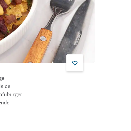
ge
als de
tofuburger
lende