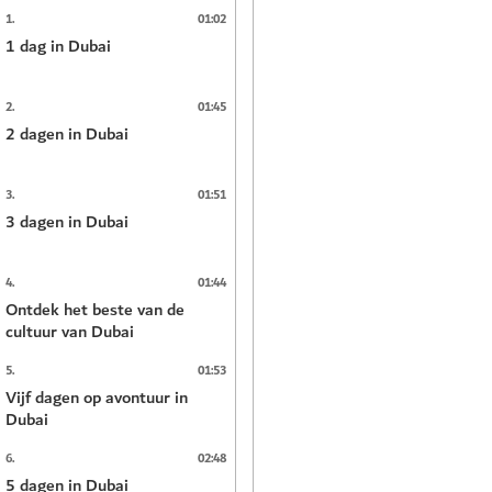
1
.
01:02
1 dag in Dubai
2
.
01:45
2 dagen in Dubai
3
.
01:51
3 dagen in Dubai
4
.
01:44
Ontdek het beste van de
cultuur van Dubai
5
.
01:53
Vijf dagen op avontuur in
Dubai
6
.
02:48
5 dagen in Dubai