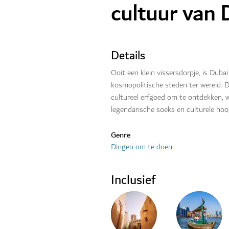
cultuur van 
Details
Ooit een klein vissersdorpje, is Dub
kosmopolitische steden ter wereld. Da
cultureel erfgoed om te ontdekken, w
legendarische soeks en culturele ho
Genre
Dingen om te doen
Inclusief