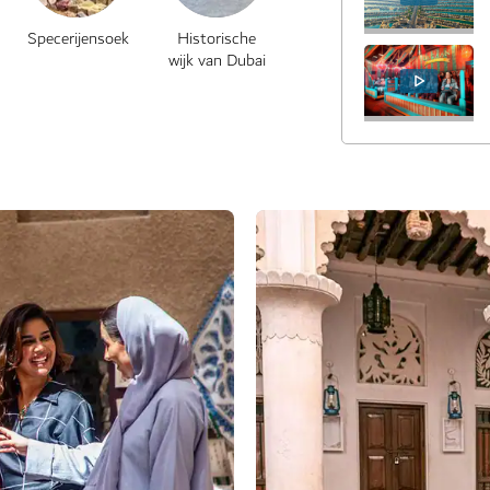
Specerijensoek
Historische
wijk van Dubai