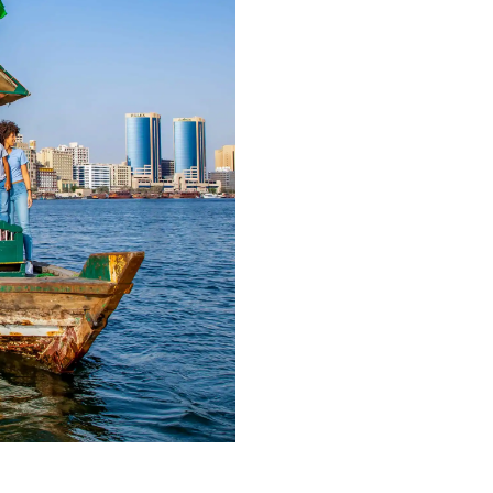
hoogtep
Dubai
Van schatten 
Quoz tot de s
Emirati-ond
onthult de me
van de stad.
BEKIJK ME