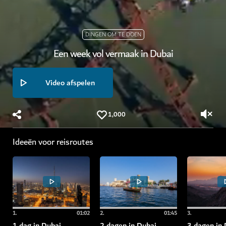
DINGEN OM TE DOEN
Een week vol vermaak in Dubai
Video afspelen
1,000
Ideeën voor reisroutes
1
.
01:02
2
.
01:45
3
.
1 dag in Dubai
2 dagen in Dubai
3 dagen in