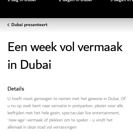
Dubai presenteert
Een week vol vermaak
in Dubai
Details
U hoeft nooit genoegen te nemen met het gewone in Dubai. Of
u nu op zoek bent naar sensatie in pretparken, plezier voor alle
leeftijden met het hele gezin, spectaculair live entertainment,
'new-age'-vermaak of plekken om te spelen - u vindt het
allemaal in deze stad vol verrassingen.