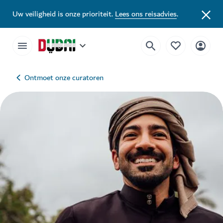
Uw veiligheid is onze prioriteit.
Lees ons reisadvies
.
Ontmoet onze curatoren