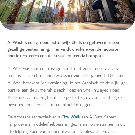
Al Wasl is een groene buitenwijk die is omgetoverd in een
gezellige bestemming. Hier vindt u enkele van de mooiste
boetiekjes, cafés aan de straat en trendy hotspots.
Al Wasl was ooit een rustige buurt met voornamelijk villa's,
maar is nu een bruisende wijk waar van alles gebeurt. De naam
Al Wasl betekent 'de verbinding' in het Arabisch en de wijk ligt
parallel aan de
Jumeirah Beach Road en Sheikh Zayed Road.
Zoals de naam al zegt is dit de perfecte plek voor plaatselijke
bewoners en toeristen om contact te leggen.
City Walk
De grootste attractie hier is
aan Al Safa Street.
F
ijnproevers, modeliefhebbers en gezinnen komen samen in dit
stedelijke gebied van mooi ontworpen boulevards en
kunst in