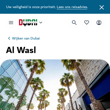
Uw veiligheid is onze prioriteit.
Lees ons reisadvies
.
Wijken van Dubai
Al Wasl