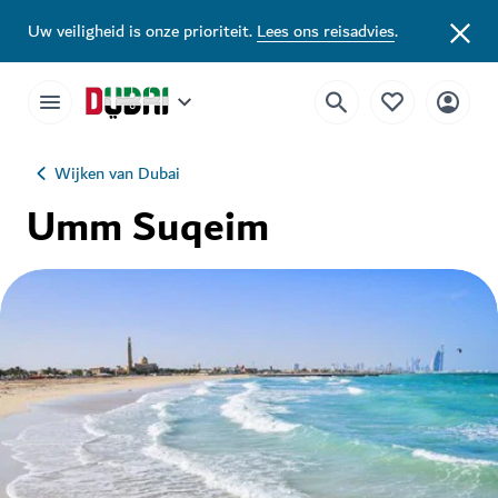
Uw veiligheid is onze prioriteit.
Lees ons reisadvies
.
Wijken van Dubai
Umm Suqeim