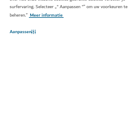
surfervaring. Selecteer „" Aanpassen "” om uw voorkeuren te
beheren.”
Meer informatie
Aanpassen
Populaire links
Handige informatie
Gerelateerde sites
Gebruiksvoorwaarden
Privacybeleid
Cookiebeleid
Sitemap
Copyright © 2026. Deze site wordt onderhouden door het
Dubai Department of Economy and Tourism.