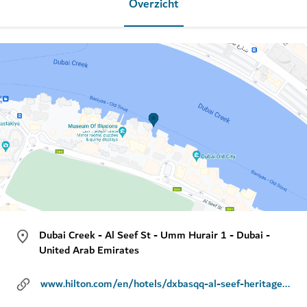
Overzicht
Dubai Creek - Al Seef St - Umm Hurair 1 - Dubai -
United Arab Emirates
www.hilton.com/en/hotels/dxbasqq-al-seef-heritage-hotel-dubai/