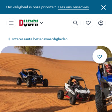
Uw veiligheid is onze prioriteit.
Lees ons reisadvies
.
Interessante bezienswaardigheden