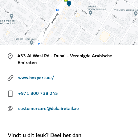
433 Al Wasl Rd - Dubai - Verenigde Arabische
Emiraten
www.boxpark.ae/
+971 800 738 245
@
customercare@dubairetail.ae
Vindt u dit leuk? Deel het dan