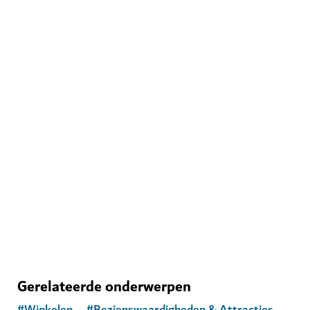
DINGEN OM TE DOEN
The Green Planet
Kom oog in oog te staan met fascinerende dieren in
Dubai's eigen tropisch regenwoud
1,020
BEOORDELINGEN
Gerelateerde onderwerpen
#
Winkelen
#
Bezienswaardigheden & Attracties