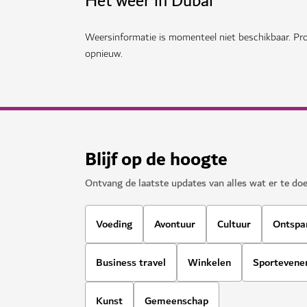
WINKELEN
Dubai Festival City
Geniet van lichtshows en schitterende zonson
City
928
BEOORDELINGEN