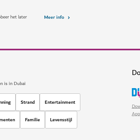
WINKELEN
De Ripe Market
dergangen in Dubai Festival
Geniet van een buitenmarkt met 
98
BEOORDELINGE