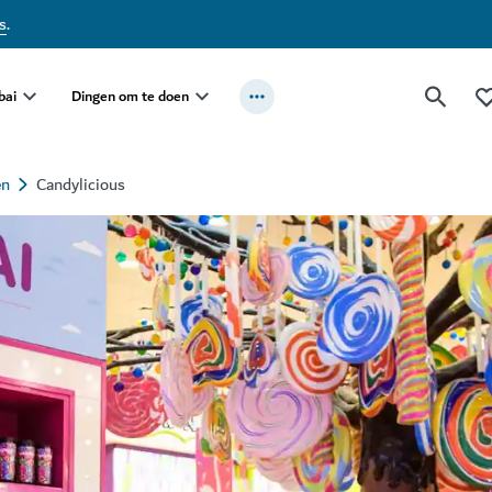
s
.
bai
Dingen om te doen
en
Candylicious