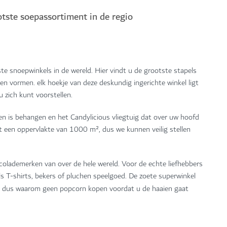
otste soepassortiment in de regio
te snoepwinkels in de wereld. Hier vindt u de grootste stapels
en en vormen. elk hoekje van deze deskundig ingerichte winkel ligt
 zich kunt voorstellen.
n is behangen en het Candylicious vliegtuig dat over uw hoofd
kt een oppervlakte van 1000 m², dus we kunnen veilig stellen
colademerken van over de hele wereld. Voor de echte liefhebbers
ls T-shirts, bekers of pluchen speelgoed. De zoete superwinkel
, dus waarom geen popcorn kopen voordat u de haaien gaat