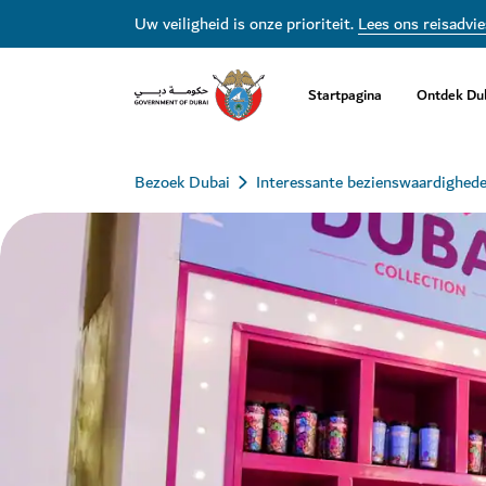
Uw veiligheid is onze prioriteit.
Lees ons reisadvie
Startpagina
Ontdek Du
Bezoek Dubai
Interessante bezienswaardighed