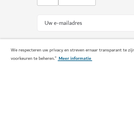
We respecteren uw privacy en streven ernaar transparant te zijn
voorkeuren te beheren.”
Meer informatie
ENTERTAINMENT
Dubai Garden Glow
Honderden fonkelende installaties in een beto
895
BEOORDELINGEN