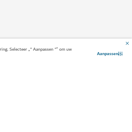
aring. Selecteer „" Aanpassen "” om uw
Aanpassen
Neem contact met ons op
WhatsApp-chat
ES
reatieplek