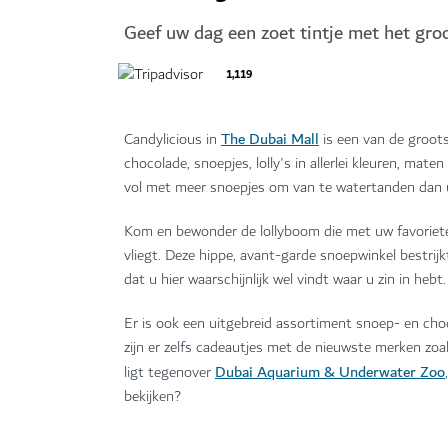
Geef uw dag een zoet tintje met het gro
1,119
The Dubai Mall
Candylicious in
is een van de groots
chocolade, snoepjes, lolly's in allerlei kleuren, mat
vol met meer snoepjes om van te watertanden dan u
Kom en bewonder de lollyboom die met uw favoriete
vliegt. Deze hippe, avant-garde snoepwinkel bestrij
dat u hier waarschijnlijk wel vindt waar u zin in hebt.
Er is ook een uitgebreid assortiment snoep- en cho
zijn er zelfs cadeautjes met de nieuwste merken zoa
Dubai Aquarium & Underwater Zoo
ligt tegenover
bekijken?