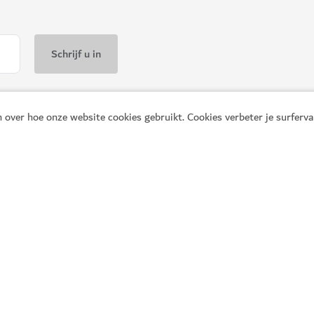
 over hoe onze website cookies gebruikt. Cookies verbeter je surferv
BEZIENSWAARDIGHEDEN & ATTRACTI
verende tuin
City Walk
Een veelzijdige winkelwijk en rec
825
BEOORDELINGEN