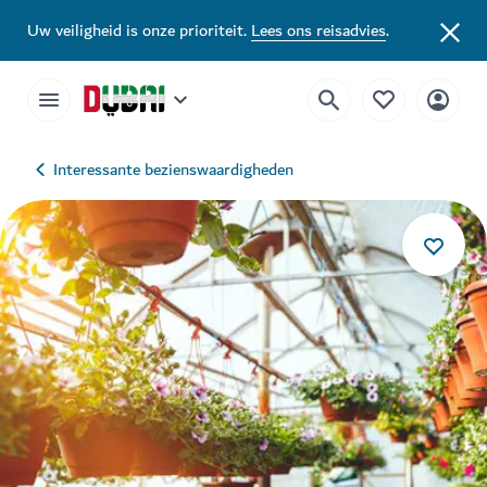
Uw veiligheid is onze prioriteit.
Lees ons reisadvies
.
Interessante bezienswaardigheden