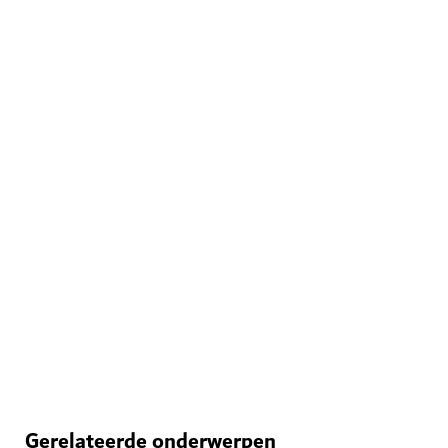
WINKELEN
De Ripe Market
Geniet van een buitenmarkt met lokale producten,
eten en ambachten.
98
BEOORDELINGEN
Gerelateerde onderwerpen