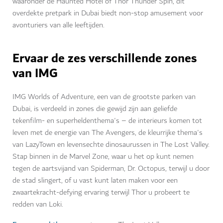
waaronder de Haunted Hotel of Thor Thunder Spin, dit
overdekte pretpark in Dubai biedt non-stop amusement voor
avonturiers van alle leeftijden.
Ervaar de zes verschillende zones
van IMG
IMG Worlds of Adventure, een van de grootste parken van
Dubai, is verdeeld in zones die gewijd zijn aan geliefde
tekenfilm- en superheldenthema's – de interieurs komen tot
leven met de energie van The Avengers, de kleurrijke thema's
van LazyTown en levensechte dinosaurussen in The Lost Valley.
Stap binnen in de Marvel Zone, waar u het op kunt nemen
tegen de aartsvijand van Spiderman, Dr. Octopus, terwijl u door
de stad slingert, of u vast kunt laten maken voor een
zwaartekracht-defying ervaring terwijl Thor u probeert te
redden van Loki.