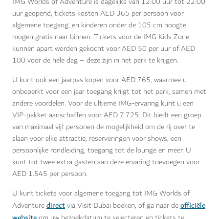
IMG Worlds of Adventure is dagelijks van 12:00 uur tot 22:00
uur geopend; tickets kosten AED 365 per persoon voor
algemene toegang, en kinderen onder de 105 cm hoogte
mogen gratis naar binnen. Tickets voor de IMG Kids Zone
kunnen apart worden gekocht voor AED 50 per uur of AED
100 voor de hele dag – deze zijn in het park te krijgen.
U kunt ook een jaarpas kopen voor AED 765, waarmee u
onbeperkt voor een jaar toegang krijgt tot het park, samen met
andere voordelen. Voor de ultieme IMG-ervaring kunt u een
VIP-pakket aanschaffen voor AED 7.725. Dit biedt een groep
van maximaal vijf personen de mogelijkheid om de rij over te
slaan voor elke attractie, reserveringen voor shows, een
persoonlijke rondleiding, toegang tot de lounge en meer. U
kunt tot twee extra gasten aan deze ervaring toevoegen voor
AED 1.545 per persoon.
U kunt tickets voor algemene toegang tot IMG Worlds of
direct
officiële
Adventure
via Visit Dubai boeken, of ga naar de
website
om uw bezoekdatum te selecteren en tickets te