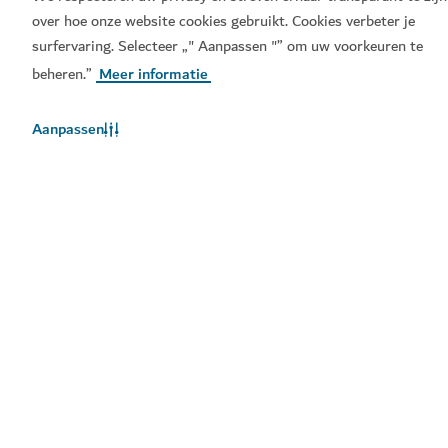
over hoe onze website cookies gebruikt. Cookies verbeter je
Nu boeken!
surfervaring. Selecteer „" Aanpassen "” om uw voorkeuren te
Populaire links
beheren.”
Meer informatie
Handige informatie
Aanpassen
Gerelateerde sites
Gebruiksvoorwaarden
Privacybeleid
Cookiebeleid
Sitemap
Copyright © 2026. Deze site wordt onderhouden door het
Dubai Department of Economy and Tourism.
Website laatst bijgewerkt [09/08/2026]
Deze site wordt beschermd door reCAPTCHA en het
privacybeleid
en de
servicevoorwaarden
van Google zijn van