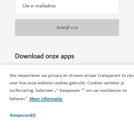
Download onze apps
We respecteren uw privacy en streven ernaar transparant te zijn
over hoe onze website cookies gebruikt. Cookies verbeter je
Download de Visit Dubai
Ontvang de Visit Dubai
surfervaring. Selecteer „" Aanpassen "” om uw voorkeuren te
App
Calendar
beheren.”
Meer informatie
Aanpassen