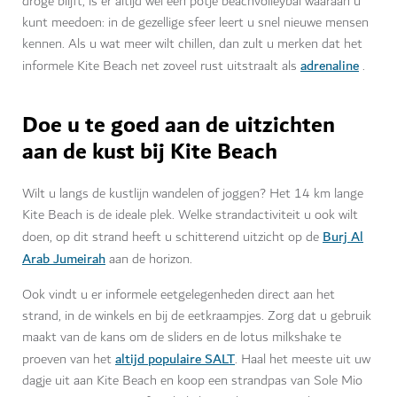
droge blijft, is er altijd wel een potje beachvolleybal waaraan u
kunt meedoen: in de gezellige sfeer leert u snel nieuwe mensen
kennen. Als u wat meer wilt chillen, dan zult u merken dat het
adrenaline
informele Kite Beach net zoveel rust uitstraalt als
.
Doe u te goed aan de uitzichten
aan de kust bij Kite Beach
Wilt u langs de kustlijn wandelen of joggen? Het 14 km lange
Kite Beach is de ideale plek. Welke strandactiviteit u ook wilt
Burj Al
doen, op dit strand heeft u schitterend uitzicht op de
Arab Jumeirah
aan de horizon.
Ook vindt u er informele eetgelegenheden direct aan het
strand, in de winkels en bij de eetkraampjes. Zorg dat u gebruik
maakt van de kans om de sliders en de lotus milkshake te
altijd populaire SALT
proeven van het
. Haal het meeste uit uw
dagje uit aan Kite Beach en koop een strandpas van Sole Mio