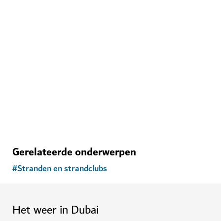
STRANDEN
The Beach, JBR
Gezellige cafés en restaurants aan een zonovergoten
boulevard
134
BEOORDELINGEN
Gerelateerde onderwerpen
#
Stranden en strandclubs
Het weer in Dubai