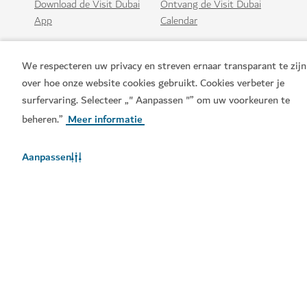
Download de Visit Dubai
Ontvang de Visit Dubai
App
Calendar
We respecteren uw privacy en streven ernaar transparant te zijn
over hoe onze website cookies gebruikt. Cookies verbeter je
surfervaring. Selecteer „" Aanpassen "” om uw voorkeuren te
beheren.”
Meer informatie
Aanpassen
Populaire links
Handige informatie
Gerelateerde sites
Gebruiksvoorwaarden
Privacybeleid