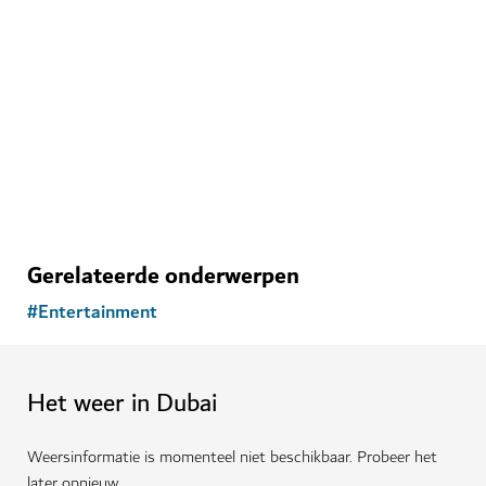
ENTERTAINMENT
AYA
Meeslepend amusementspark in de WAFI City Mall
Gerelateerde onderwerpen
#
Entertainment
Het weer in Dubai
Weersinformatie is momenteel niet beschikbaar. Probeer het
later opnieuw.