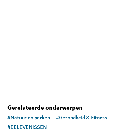
NATUUR EN PARKEN
Hatta Hill Park
Picknicken met uitzicht in de glooiende heuvels van
Hatta
59
BEOORDELINGEN
Gerelateerde onderwerpen
#
Natuur en parken
#
Gezondheid & Fitness
#
BELEVENISSEN