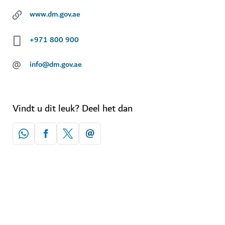
www.dm.gov.ae
+971 800 900
@
info@dm.gov.ae
Vindt u dit leuk? Deel het dan