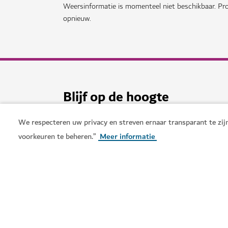
Weersinformatie is momenteel niet beschikbaar. Pro
opnieuw.
Blijf op de hoogte
Ontvang de laatste updates van alles wat er te doe
We respecteren uw privacy en streven ernaar transparant te zijn
voorkeuren te beheren.”
Meer informatie
Voeding
Avontuur
Cultuur
Ontspa
Business travel
Winkelen
Sporteven
Kunst
Gemeenschap