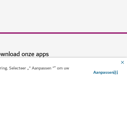
wnload onze apps
aring. Selecteer „" Aanpassen "” om uw
Aanpassen
Neem contact met ons op
WhatsApp-chat
nload de Visit Dubai
Ontvang de Visit Dubai
Calendar