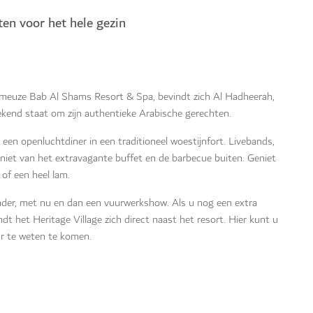
ten voor het hele gezin
fameuze Bab Al Shams Resort & Spa, bevindt zich Al Hadheerah,
bekend staat om zijn authentieke Arabische gerechten.
en openluchtdiner in een traditioneel woestijnfort. Livebands,
niet van het extravagante buffet en de barbecue buiten. Geniet
 of een heel lam.
nder, met nu en dan een vuurwerkshow. Als u nog een extra
t het Heritage Village zich direct naast het resort. Hier kunt u
r te weten te komen.