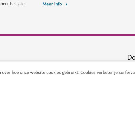
beer het later
Meer info
Do
n is in Dubai
 over hoe onze website cookies gebruikt. Cookies verbeter je surferv
nning
Strand
Entertainment
Dow
App
ementen
Familie
Levensstijl