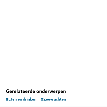
ENTERTAINMENT
House of Hype
Bereid u voor op een betoverende, meeslepende
wereld
71
BEOORDELINGEN
Gerelateerde onderwerpen
#
Eten en drinken
#
Zeevruchten