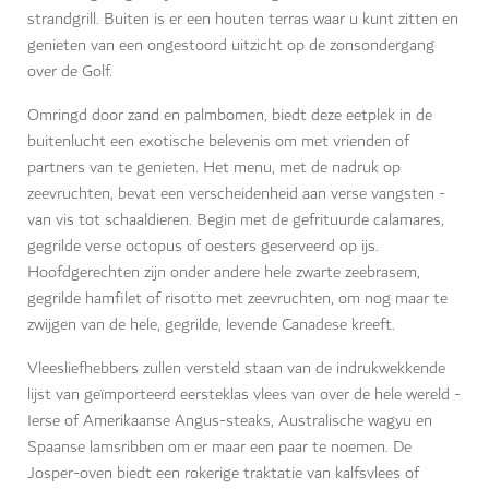
strandgrill. Buiten is er een houten terras waar u kunt zitten en
genieten van een ongestoord uitzicht op de zonsondergang
over de Golf.
Omringd door zand en palmbomen, biedt deze eetplek in de
buitenlucht een exotische belevenis om met vrienden of
partners van te genieten. Het menu, met de nadruk op
zeevruchten, bevat een verscheidenheid aan verse vangsten -
van vis tot schaaldieren. Begin met de gefrituurde calamares,
gegrilde verse octopus of oesters geserveerd op ijs.
Hoofdgerechten zijn onder andere hele zwarte zeebrasem,
gegrilde hamfilet of risotto met zeevruchten, om nog maar te
zwijgen van de hele, gegrilde, levende Canadese kreeft.
Vleesliefhebbers zullen versteld staan van de indrukwekkende
lijst van geïmporteerd eersteklas vlees van over de hele wereld -
Ierse of Amerikaanse Angus-steaks, Australische wagyu en
Spaanse lamsribben om er maar een paar te noemen. De
Josper-oven biedt een rokerige traktatie van kalfsvlees of