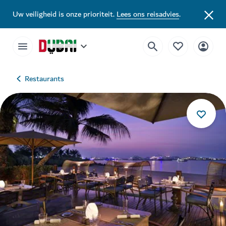
Uw veiligheid is onze prioriteit.
Lees ons reisadvies
.
Restaurants