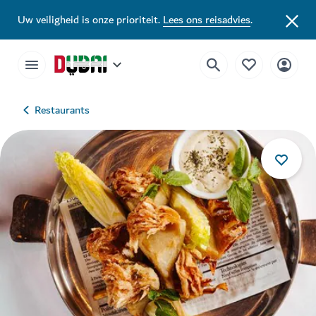
Uw veiligheid is onze prioriteit.
Lees ons reisadvies
.
Restaurants