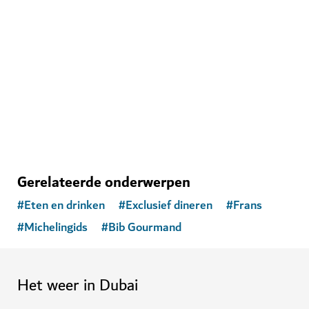
Ski Dubai
Speel in de sneeuw en ga skiën in Dubai
11,109
BEOORDELINGEN
Gerelateerde onderwerpen
#
Eten en drinken
#
Exclusief dineren
#
Frans
#
Michelingids
#
Bib Gourmand
Het weer in Dubai