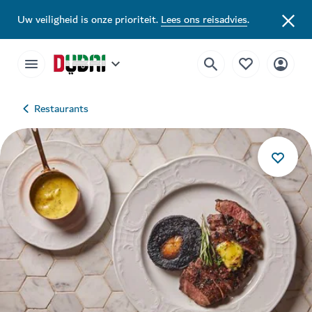
Uw veiligheid is onze prioriteit.
Lees ons reisadvies
.
Restaurants