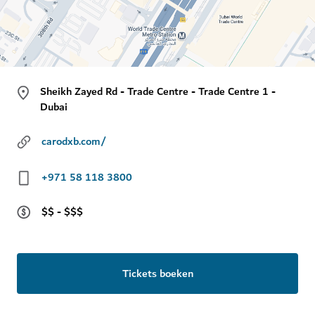
Sheikh Zayed Rd - Trade Centre - Trade Centre 1 -
Dubai
carodxb.com/
+971 58 118 3800
$$ - $$$
Tickets boeken