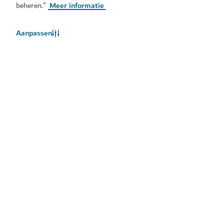
beheren.”
Meer informatie
Aanpassen
Populaire links
Handige informatie
Gerelateerde sites
Gebruiksvoorwaarden
Privacybeleid
Cookiebeleid
Sitemap
Copyright © 2026. Deze site wordt onderhouden door het
Dubai Department of Economy and Tourism.
Website laatst bijgewerkt [09/08/2026]