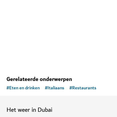
ENTERTAINMENT
House of Hype
Bereid u voor op een betoverende, meeslepende
wereld
71
BEOORDELINGEN
Gerelateerde onderwerpen
#
Eten en drinken
#
Italiaans
#
Restaurants
Het weer in Dubai