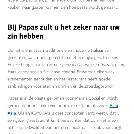
levendige patronen, glimmende kroonluchters en een open
keuken waar gasten kunnen zien hoe pasta wordt gemaakt.
Bij Papas zult u het zeker naar uw
zin hebben
Op het menu staan traditionele en moderne Italiaanse
gerechten, waaronder gerechten met een rijke geschiedenis.
Enkele hoogtepunten zijn de
panzanella
,
nduja
en
burrata
pizza,
kalfs-ossobuco
en Sicilianse
cannoli
. Er worden elke week
evenementen gehouden en het restaurant heeft goede
aanbiedingen voor eten en drinken en de zaterdagbrunch.
Papas is in de plaats gekomen voor Marina Social en wordt
Asia
gerund door het team van populaire restaurants zoals
Asia
, Ula en KOYO. Als u deze concepten kent, weet u dat u
een gezellig restaurant kunt verwachten dat zich niet alleen
richt op de kwaliteit van het eten, maar dat er ook voor zorgt