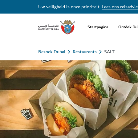
Uw veiligheid is onze prioriteit.
Lees ons reisadvie
Startpagina
Ontdek Du
Bezoek Dubai
Restaurants
SALT