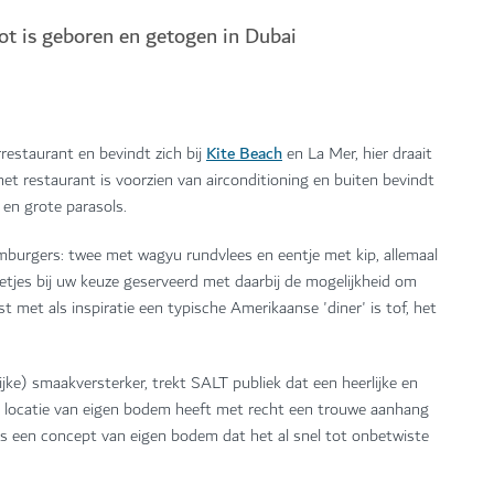
t is geboren en getogen in Dubai
Kite Beach
restaurant en bevindt zich bij
en La Mer, hier draait
 restaurant is voorzien van airconditioning en buiten bevindt
 en grote parasols.
burgers: twee met wagyu rundvlees en eentje met kip, allemaal
ietjes bij uw keuze geserveerd met daarbij de mogelijkheid om
t met als inspiratie een typische Amerikaanse 'diner' is tof, het
ke) smaakversterker, trekt SALT publiek dat een heerlijke en
ze locatie van eigen bodem heeft met recht een trouwe aanhang
is een concept van eigen bodem dat het al snel tot onbetwiste