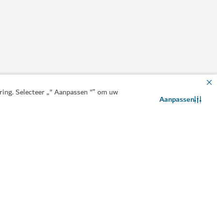
aring. Selecteer „" Aanpassen "” om uw
Aanpassen
Neem contact met ons op
WhatsApp-chat
ken met de minder bekende culinaire
wnload onze apps
GEN
nload de Visit Dubai
Ontvang de Visit Dubai