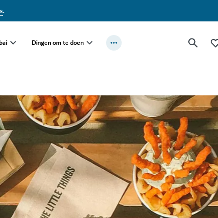
s
.
bai
Dingen om te doen