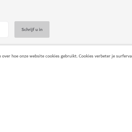
#
Amerikaans
beer het later
Meer info
 over hoe onze website cookies gebruikt. Cookies verbeter je surferv
ETEN EN DRINKEN
Frying Pan Adventures
f in City Walk
Laat uw smaakpapillen kennisma
hoogstandjes van Dubai
Do
1,055
BEOORDELIN
n is in Dubai
nning
Strand
Entertainment
Dow