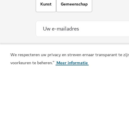
#
Eten en drinken
#
Restaurants
Het weer in Dubai
Weersinformatie is momenteel niet beschikbaar. Pro
opnieuw.
We respecteren uw privacy en streven ernaar transparant te zijn
ENTERTAINMENT
voorkeuren te beheren.”
Meer informatie
Brass Monkey
Eten, spelen en feesten op Bluewaters Island o
Blijf op de hoogte
Ontvang de laatste updates van alles wat er te doe
Voeding
Avontuur
Cultuur
Ontspa