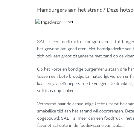
Hamburgers aan het strand? Deze hotspo
583
SALT is een foodtruck die omgetoverd is tot burger
het gewoon om goed eten. Het hoofdgedeelte van het
zich ook een groot zitgedeelte met zand op de vloer
Op het korte en bondige burgermenu staan drie ham
tussen een boterbroodje. En natuurlijk worden er fr
kaas en jalapeñopepers toe te voegen. De drankenlijs
softijs is nog leuker.
Vernoemd naar de eenvoudige (echt uiterst belangrij
smakelijke tijd aan het strand wil doorbrengen. De
opgebouwd. SALT is 'meer dan een foodtruck', het 
favoriet schopte in de foodie-scene van Dubai.