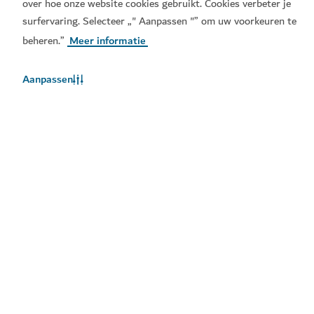
over hoe onze website cookies gebruikt. Cookies verbeter je
surfervaring. Selecteer „" Aanpassen "” om uw voorkeuren te
beheren.”
Meer informatie
Aanpassen
Populaire links
Handige informatie
Gerelateerde sites
Gebruiksvoorwaarden
Privacybeleid
Cookiebeleid
Sitemap
Copyright © 2026. Deze site wordt onderhouden door het