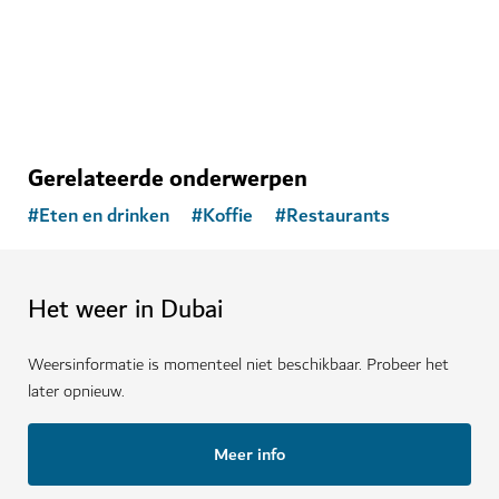
11,109
BEOORDELINGEN
Gerelateerde onderwerpen
#
Eten en drinken
#
Koffie
#
Restaurants
Het weer in Dubai
Weersinformatie is momenteel niet beschikbaar. Probeer het
later opnieuw.
Meer info