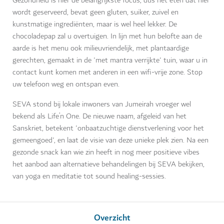
Gezondheid is hier de belangrijkste focus, dus het eten dat hier
wordt geserveerd, bevat geen gluten, suiker, zuivel en
kunstmatige ingrediënten, maar is wel heel lekker. De
chocoladepap zal u overtuigen. In lijn met hun belofte aan de
aarde is het menu ook milieuvriendelijk, met plantaardige
gerechten, gemaakt in de 'met mantra verrijkte' tuin, waar u in
contact kunt komen met anderen in een wifi-vrije zone. Stop
uw telefoon weg en ontspan even.
SEVA stond bij lokale inwoners van Jumeirah vroeger wel
bekend als Life’n One. De nieuwe naam, afgeleid van het
Sanskriet, betekent 'onbaatzuchtige dienstverlening voor het
gemeengoed', en laat de visie van deze unieke plek zien. Na een
gezonde snack kan wie zin heeft in nog meer positieve vibes
het aanbod aan alternatieve behandelingen bij SEVA bekijken,
van yoga en meditatie tot sound healing-sessies.
Overzicht