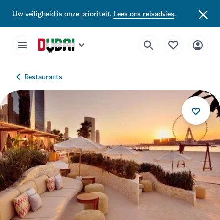
Uw veiligheid is onze prioriteit.
Lees ons reisadvies
.
Restaurants