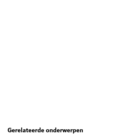
ENTERTAINMENT
House of Hype
Bereid u voor op een betoverende, meeslepende
wereld
71
BEOORDELINGEN
Gerelateerde onderwerpen