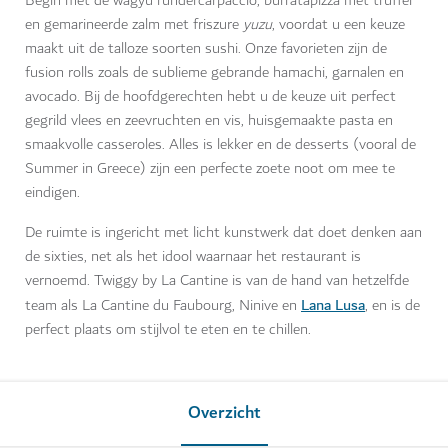
Begin met de wagyu rundercarpaccio, burratapizza met truffel
en gemarineerde zalm met friszure
yuzu
, voordat u een keuze
maakt uit de talloze soorten sushi. Onze favorieten zijn de
fusion rolls zoals de sublieme gebrande hamachi, garnalen en
avocado. Bij de hoofdgerechten hebt u de keuze uit perfect
gegrild vlees en zeevruchten en vis, huisgemaakte pasta en
smaakvolle casseroles. Alles is lekker en de desserts (vooral de
Summer in Greece) zijn een perfecte zoete noot om mee te
eindigen.
De ruimte is ingericht met licht kunstwerk dat doet denken aan
de sixties, net als het idool waarnaar het restaurant is
vernoemd. Twiggy by La Cantine is van de hand van hetzelfde
Lana Lusa
team als La Cantine du Faubourg, Ninive en
, en is de
perfect plaats om stijlvol te eten en te chillen.
Overzicht